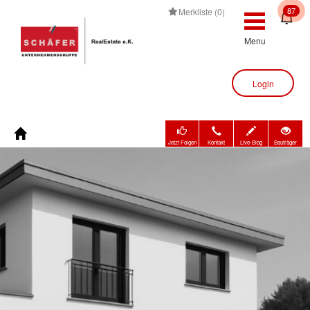
87
Merkliste (0)
Menu
Login
Jetzt Folgen
Kontakt
Live-Blog
Bauträger
Immobilienbewertung
Immobilien
Bauträger
Unternehmen
Kontakt