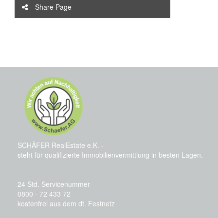
Share Page
SCHÄFER RealEstate e.K. -
steht für qualifizierte Immobilienvermittlung in besten Lagen.
24 Std. Servicenummer
0800 - 72 433 72
kostenfrei aus dem dt. Festnetz