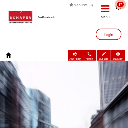
87
Merkliste (0)
Menu
Login
Jetzt Folgen
Kontakt
Live-Blog
Bauträger
Immobilienbewertung
Immobilien
Bauträger
Unternehmen
Kontakt