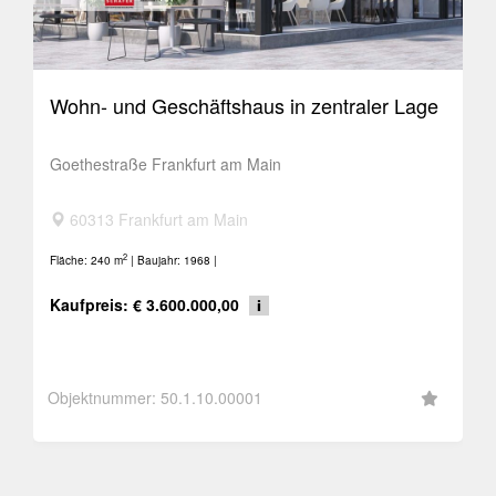
Wohn- und Geschäftshaus in zentraler Lage
Goethestraße Frankfurt am Main
60313 Frankfurt am Main
2
Fläche: 240 m
| Baujahr: 1968 |
F
Kaufpreis: € 3.600.000,00
Objektnummer: 50.1.10.00001