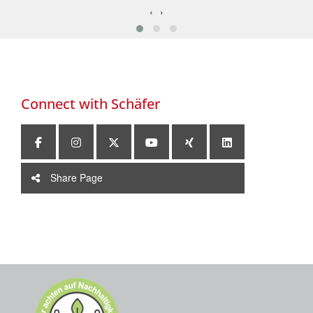
‹
›
Connect with
Schäfer
Share Page