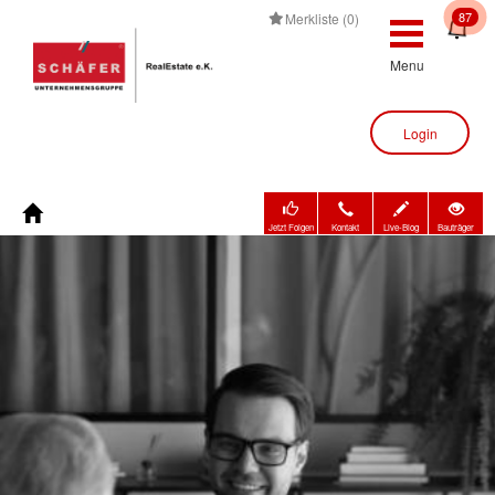
87
Merkliste (0)
Menu
Login
Jetzt Folgen
Kontakt
Live-Blog
Bauträger
Immobilienbewertung
Immobilien
Bauträger
Unternehmen
Kontakt