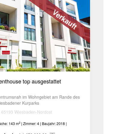
Verkauft
enthouse top ausgestattet
entrumsnah im Wohngebiet am Rande des
iesbadener Kurparks
65193 Wiesbaden-Nordost
2
äche: 143 m
| Zimmer: 4 | Baujahr: 2018 |