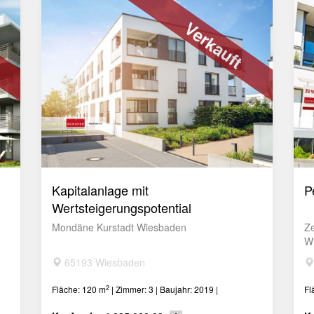
Verkauft
Kapitalanlage mit
P
Wertsteigerungspotential
Mondäne Kurstadt Wiesbaden
Z
W
65193 Wiesbaden
2
Fläche: 120 m
| Zimmer: 3 | Baujahr: 2019 |
Fl