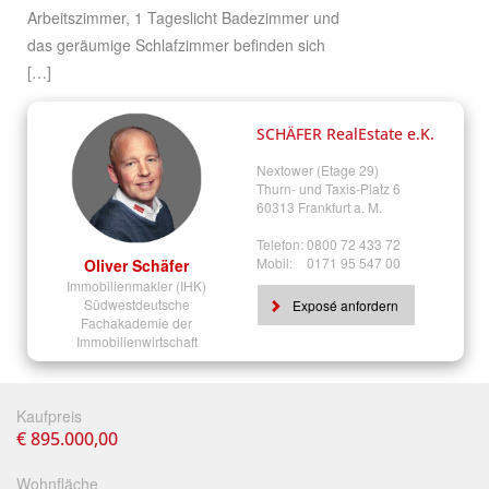
Arbeitszimmer, 1 Tageslicht Badezimmer und
das geräumige Schlafzimmer befinden sich
[…]
SCHÄFER RealEstate e.K.
Nextower (Etage 29)
Thurn- und Taxis-Platz 6
60313 Frankfurt a. M.
Telefon:
0800 72 433 72
Mobil:
0171 95 547 00
Oliver Schäfer
Immobilienmakler (IHK)
Südwestdeutsche
Exposé anfordern
Fachakademie der
Immobilienwirtschaft
Kaufpreis
€ 895.000,00
Wohnfläche