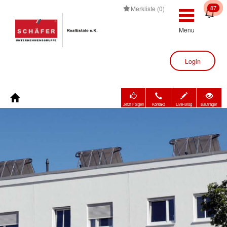
87
Merkliste (0)
Menu
Login
Jetzt Folgen
Kontakt
Live-Blog
Bauträger
Immobilienbewertung
Immobilien
Bauträger
Unternehmen
Kontakt