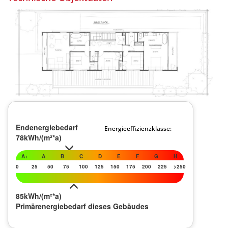
Endenergiebedarf
Energieeffizienzklasse:
78kWh/(m²*a)
A+
A
B
C
D
E
F
G
H
0
25
50
75
100
125
150
175
200
225
>250
85kWh/(m²*a)
Primärenergiebedarf dieses Gebäudes