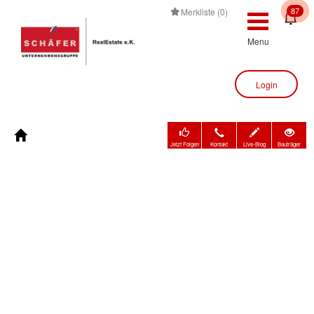
87
Merkliste (0)
Menu
Login
Jetzt Folgen
Kontakt
Live-Blog
Bauträger
Immobilienbewertung
Immobilien
Bauträger
Unternehmen
Kontakt